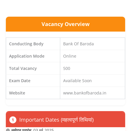
Vacancy Overview
Conducting Body
Bank Of Baroda
Application Mode
Online
Total Vacancy
500
Exam Date
Available Soon
Website
www.bankofbaroda.in
Important Dates (महत्वपूर्ण तिथियां)
1
🟢
आवेदन प्रारंभ
: 03 मई 2025