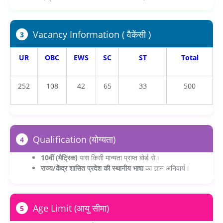
Vacancy Information ( वैकेंसी )
3
UR
OBC
EWS
SC
ST
Total
252
108
42
65
33
500
Qualification (योग्यता)
4
10वीं (मैट्रिक)
पास किसी मान्यता प्राप्त बोर्ड से।
राज्य/केंद्र शासित प्रदेश की स्थानीय भाषा
का ज्ञान अनिवार्य।
Age Limit (आयु सीमा)
5