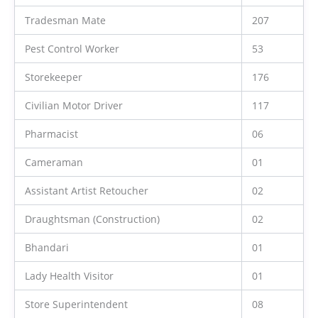
Tradesman Mate
207
Pest Control Worker
53
Storekeeper
176
Civilian Motor Driver
117
Pharmacist
06
Cameraman
01
Assistant Artist Retoucher
02
Draughtsman (Construction)
02
Bhandari
01
Lady Health Visitor
01
Store Superintendent
08