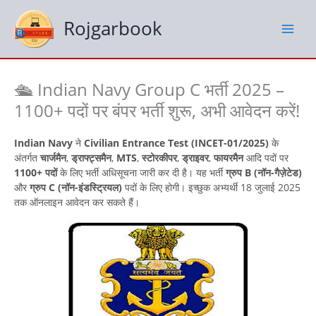
Skip
to
Rojgarbook
content
🛳️ Indian Navy Group C भर्ती 2025 –
1100+ पदों पर बंपर भर्ती शुरू, अभी आवेदन करें!
Indian Navy
ने
Civilian Entrance Test (INCET-01/2025)
के
अंतर्गत
चार्जमैन
,
ड्राफ्ट्समैन
,
MTS
,
स्टोरकीपर
,
ड्राइवर
,
फायरमैन
आदि पदों पर
1100+ पदों
के लिए भर्ती अधिसूचना जारी कर दी है। यह भर्ती
ग्रुप B (नॉन-गैज़ेटेड)
और
ग्रुप C (नॉन-इंडस्ट्रियल)
पदों के लिए होगी। इच्छुक अभ्यर्थी 18 जुलाई 2025
तक ऑनलाइन आवेदन कर सकते हैं।