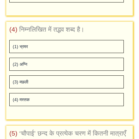
(4)
निम्‍नलिखित में तद्भव शब्‍द है।
(1) भ्रमर
(2) अग्नि
(3) मछली
(4) मस्‍तक
(5)
‘चौपाई’ छन्‍द के प्रत्‍येक चरण में कितनी मात्राएँ