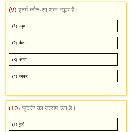
(9)
इनमें कौन-सा शब्‍द तद्भव है।
(1) मधुप
(2) भँवरा
(3) भ्रमर
(4) मधुकर
(10)
‘मुदरी’ का तत्‍सम रूप है।
(1) मुर्श्‍व