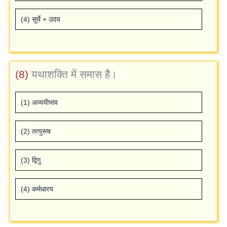
(4) सूर्ये + उदय
(8)
यथाशक्ति में समास है।
(1) अव्‍ययीभाव
(2) तत्‍पुरूष
(3) द्विगु
(4) कर्मधारय