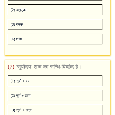
(2) अनुप्रास
(3) यमक
(4) श्‍लेष
(7)
‘सूर्योदय’ शब्‍द का सन्धि-विच्‍छेद है।
(1) सूर्यो + दय
(2) सूर्य + उदय
(3) सूर्य: + उदय