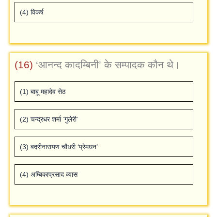
(4) विकर्ष
(16)
‘आनन्‍द कादम्बिनी’ के सम्‍पादक कौन थे।
(1) बाबू महादेव सेठ
(2) चन्‍द्रधर शर्मा ‘गुलेरी’
(3) बदरीनारायण चौधरी ‘प्रेमधन’
(4) अम्बिकाप्रसाद व्‍यास