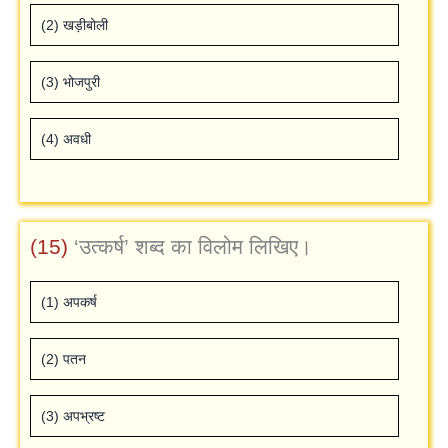
(2) खड़ीबोली
(3) भोजपुरी
(4) अवधी
(15)
‘उत्‍कर्ष’ शब्‍द का विलोम लिखिए।
(1) अपकर्ष
(2) पतन
(3) अपभ्रष्‍ट