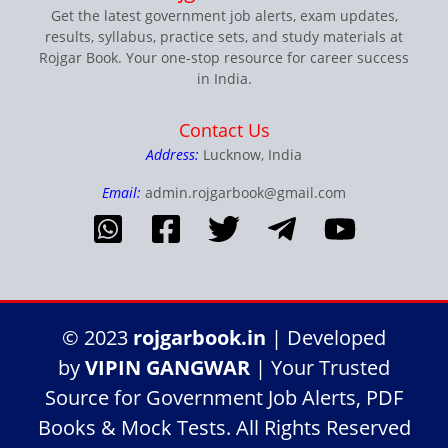
Get the latest government job alerts, exam updates,
results, syllabus, practice sets, and study materials at
Rojgar Book. Your one-stop resource for career success
in India.
Contact Us
Address:
Lucknow, India
Email:
admin.rojgarbook@gmail.com
© 2023
rojgarbook.in
| Developed
by
VIPIN GANGWAR
| Your Trusted
Source for Government Job Alerts, PDF
Books & Mock Tests. All Rights Reserved