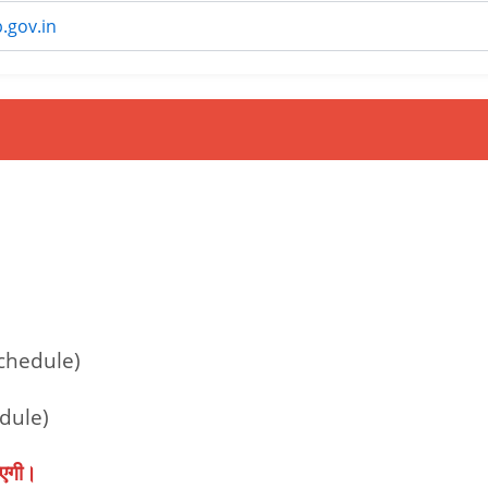
.gov.in
 Schedule)
edule)
ाएगी।