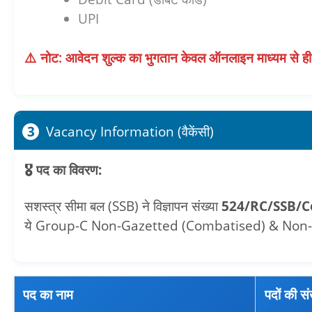
UPI
⚠️ नोट: आवेदन शुल्क का भुगतान केवल ऑनलाइन माध्यम से ही
3
Vacancy Information (वैकेंसी)
🎖️ पद का विवरण:
सशस्त्र सीमा बल (SSB) ने विज्ञापन संख्या
524/RC/SSB/C
ये Group-C Non-Gazetted (Combatised) & Non-Ministerial
पद का नाम
पदों की सं