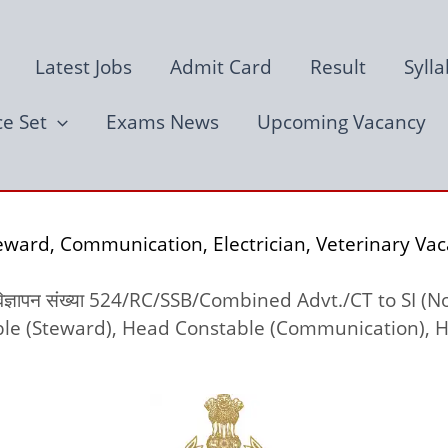
Latest Jobs
Admit Card
Result
Syll
ce Set
Exams News
Upcoming Vacancy
ward, Communication, Electrician, Veterinary Va
 लिए विज्ञापन संख्या 524/RC/SSB/Combined Advt./CT to SI (N
table (Steward), Head Constable (Communication), 