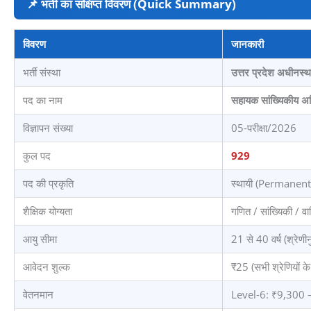
📌 भर्ती का संक्षिप्त विवरण (Quick Summary)
विवरण
जानकारी
भर्ती संस्था
उत्तर प्रदेश अधीनस
पद का नाम
सहायक सांख्यिकीय अध
विज्ञापन संख्या
05-परीक्षा/2026
कुल पद
929
पद की प्रकृति
स्थायी (Permanent
शैक्षिक योग्यता
गणित / सांख्यिकी /
आयु सीमा
21 से 40 वर्ष (श्रेणी
आवेदन शुल्क
₹25 (सभी श्रेणियों के
वेतनमान
Level-6: ₹9,300 