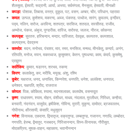
शैलसुता, ईश्वरी, रूद्रानी, आर्या, अभया, सर्वमंगला, मैनसुता, हेमवती, मीनाक्षी
कपड़ा
: पोशाक, लिबास, वस्त्र, दुकुल, पट, वसन, अम्बर, चीर, परिधान, पहरावा
कमल
: उत्पल, कुशेशय, मकरन्द, अब्ज, पंकरुह, पाथोज, सारंग, कुवलय, इन्दीवर,
पद्म, नलिन, सरोज, अरविन्द, शतपत्र, सरसिज, शतदल, सरसीरुह, राजीव,
अम्भोज, पंकज, अंबुज, पुण्डरीक, वारिज, सरोरुह, जलज, नीरज, कोकनद
कल्पवृक्ष
: सुरतरु, हरिचन्दन, मन्दार, पारिजात, देववृक्ष, कल्पतरु, कल्पशाल,
कल्पद्रुम, देवद्रुम
कामदेव
: मदन, मनोभव, पंचशर, मार, स्मर, मनसिज, मन्मथ, मीनकेतु, कन्दर्प, अनंग,
रतिपति, मनोज, मयन, मकरध्वज, कुसुमशर, केतन, पुष्पधन्वा, काम, कंदर्प, कुसमेषु,
प्रद्युम्न
कार्तिकेय
: कुमार, षडानन, शरभव, स्कन्द
किरण
: कलाकेतु, कर, मरीचि, मयूख, अंशु, रश्मि
कुबेर
: यक्षराज, धनद, धनाधिप, किन्नरेश, धनपति, धनेश, अलंकेश, धनपाल,
धनेश्वर, यक्षपति, श्रीद, राजराज
कोयल
: पिक, कोकिला, श्यामा, मदनशलाका, कलघोष, वसन्तदूत
कृष्ण
: राधारमण, श्याम, मोहन, वंशीधर, माधव, नंदलाल, मुरलीधर, गिरिधर, कन्हैया,
बनवारी, नंदनंदन, वासुदेव, हृषीकेश, गोविन्द, मुरारी, मुकुन्द, दामोदर, ब्रजवल्लभ,
गोपीनाथ, क्षीरसायी, कंसारि, मधुसूदन
गणेश
: विनायक, एकदन्त, द्वियातृज, वक्रतुण्ड, लम्बतुण्ड, गजानन, गणाधि, लम्बोदर,
गणपति, हेरम्ब, द्वैमातुर, गजबदन्, गिरिजानन्दन, विघ्न-विनायक, गौरीसुत,
मोदकप्रिय, मूषक-वाहन, महाकाय, भवानीनन्दन