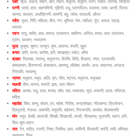
पक्षी
: द्विज, अंडज, विहग, खग, विहंग, शकुन्त, शकुनि, पतंग, पखेरु, परिन्दा, चिड़िया
पत्नी
:
भार्या, दारा, सहगामिनी, गृहिणी, वधू, प्राणप्रिय, वल्लभा, वामा, धरनी, प्रिया,
कान्ता, कलत्र, अर्धाङ्गिनी, वामांगी, बहू, जोरू, घरवाली, औरत
पर्वत
: भूधर, गिरि, महिधर, शैल, नग, भूमिधर, मेरु, महीधर, तुंग, अचल, पहाड़,
धराधर
पवन
: वायु, समीर, हवा, मारुत, प्रकम्पन, समीरण, अनिल, बयार, वात, प्रभंजन,
प्राण, पवमान, नभप्राण
फूल
: कुसुम, सुमन, प्रसून, पुष्प, लतान्त, मंजरी, पुहुप
बन्दर
: कपि, वानर, कपीश, हरि, शाखामृग, मर्कट, कीश
ब्रह्मा
: पितामह, स्वयंभू, चतुरानन, विरंचि, विधि, विधाता, नष्टा, प्रजापति,
कमलासन, हिरण्यगर्भ, हंसवाहन, आत्मभू, लोकेश, कर्तार, अज, सदानन्द, अण्डज,
गिरापति, स्वयम्भू
भ्रमर
: मधुकर, मधुप, अलि, भृंग, भौरा, षट्पद, मधुराज, मधुभक्षा
मछली
: मीन, मत्स्य, शफरी, झष, जल जीवन
मदिरा
: आसव, मधु, दारू, शराब, सोम, मद्य, मध्वासव, सुरा, वारूणी, हाला, मध्विजा,
मदिरा
महादेव
: शिव, शम्भु, शंकर, हर, महेश, गिरीश, चन्द्रशेखर, नीलकण्ठ, त्रिलोचन,
त्रिपुरारी, गंगाधर, उमापति, पशुपति, महेश्वर, गिरजापति, वामदेव, कैलाशपति
मोर
: मयूर, केकी, कलाजी, शिखी, शिखण्डी, ध्वजी, नीलकण्ठ, भुजगारि, सारंग, हरि,
शिव-सुत-वाहन
रात
: रैन, रात्रि, रजनी, निशा, निशीथ, छपा, यामिनी, विभावरी, शर्वरी, तमी, तमिस्र,
तमस्त्रा, विभा