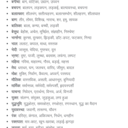
बगीचा
: बाग, वाटिका, उद्यान, उपवन
बचपन
: बालपन, लड़कपन, लड़कई, बाल्यावस्था, बचपना
बलात्कार
: शीलभंग, सतीत्वहरण, बलात्सम्भोग, शीलहरण, शीलाघात
बाण
: तीर, तोमर, विशिख, नाराच, शर, इषु, सायक
बालिका
: बाला, कन्या, बच्ची, लड़की
बेसुध
: बेहोश, अचेत, मूर्च्छित, संज्ञाहीन, निश्चेष्ट
भर्त्सना
: कुत्सा, दुत्कार, झिड़की, डॉट-डपट, फटकार, निन्दा
भाल
: ललाट, कपाल, माथा, मस्तक
भेदी
: जासूस, भेदिया, गुप्तचर, दूत
भ्रष्ट
: दुष्ट, पाजी, लुच्चा, बदमाश, लफंगा, लम्पट
महिमा
: गरिमा, माहात्म्य, गौरव, बड़ाई, महत्ता
मेघ
: धराधर, घन, जलचर, वारिद, जीमुत, बादल
मोक्ष
: मुक्ति, निर्वाण, कैवल्य, अपवर्ग, परमपद
मौलिक
: वास्तविक, असली, आधारभूत, बुनियादी
मार्मिक
: मर्मान्तक, मर्मभेदी, मर्मस्पर्शी, हृदयस्पर्शी
याचना
: निवेदन, प्रार्थना, विनय, अर्ज, विनजी
युक्त
: संलग्न, संयुक्त, जुड़ाहुआ, लगा हुआ
युद्धभूमि
: युद्धक्षेत्र, समरक्षेत्र, रणक्षेत्र, रणस्थान, युद्ध का मैदान
युवावस्था
: जवानी, तारूण्य, यौवन
रंक
: दरिद्र, कंगाल, अकिञ्चन, निर्धन, धनहीन
रक्तपात
: मार-काट, खून-खराबा, लड़ाई-झगड़ा
लज्जा
: शर्म, हया, ब्रीड़ा, संकोच, लाज