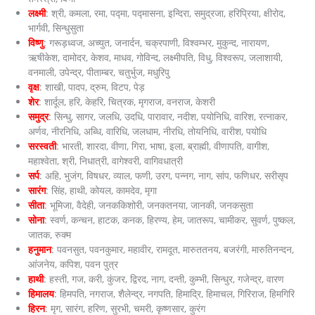
लक्ष्मी
: श्री, कमला, रमा, पद्मा, पद्मासना, इन्दिरा, समुद्रजा, हरिप्रिया, क्षीरोद,
भार्गवी, सिन्धुसुता
विष्णु
: गरूड़ध्वज, अच्युत, जनार्दन, चक्रपाणी, विश्वम्भर, मुकुन्द, नारायण,
ऋषीकेश, दामोदर, केशव, माधव, गोविन्द, लक्ष्मीपति, विधु, विश्वरूप, जलाशायी,
वनमाली, उपेन्द्र, पीताम्बर, चतुर्भुज, मधुरिपु
वृक्ष
: शाखी, पादप, द्रुम, विटप, पेड़
शेर
: शार्दूल, हरि, केहरि, चित्रक, मृगराज, वनराज, केशरी
समुद्र
: सिन्धु, सागर, जलधि, उदधि, पारावार, नदीश, पयोनिधि, वारिश, रत्नाकर,
अर्णव, नीरनिधि, अब्धि, वारिधि, जलधाम, नीरधि, तोयनिधि, वारीश, पयोधि
सरस्वती
: भारती, शारदा, वीणा, गिरा, भाषा, इला, ब्राह्मी, वीणापति, वागीश,
महाश्वेता, श्री, निधात्री, वागेश्वरी, वागिवधात्री
सर्प
: अहि, भुजंग, विषधर, व्याल, फणी, उरग, पन्नग, नाग, सांप, फणिधर, सरीसृप
सारंग
: सिंह, हाथी, कोयल, कामदेव, मृगा
सीता
: भूमिजा, वैदेही, जनककिशोरी, जनकतनया, जानकी, जनकसुता
सोना
: स्वर्ण, कन्चन, हाटक, कनक, हिरण्य, हेम, जातरूप, चामीकर, सुवर्ण, पुष्कल,
जातक, रुक्म
हनुमान
: पवनसुत, पवनकुमार, महावीर, रामदूत, मारुततनय, बजरंगी, मारुतिनन्दन,
आंजनेय, कपिश, पवन पुत्र
हाथी
: हस्ती, गज, करी, कुंजर, द्विरद, नाग, दन्ती, कुम्भी, सिन्धुर, गजेन्द्र, वारण
हिमालय
: हिमपति, नगराज, शैलेन्द्र, नगपति, हिमाद्रि, हिमाचल, गिरिराज, हिमगिरि
हिरन
: मृग, सारंग, हरिण, सुरभी, चमरी, कृष्णसार, कुरंग