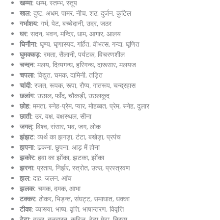
खम्मा
: थम्भ, स्तम्भ, स्तूप
खल
: दुष्ट, अधम, पामर, नीच, शठ, दुर्जन, कुटिल
गर्भाशय
: गर्भ, पेट, बच्चेदानी, उदर, जठर
घर
: सदन, भवन, मन्दिर, धाम, आगार, आलय
घिनौना
: घृण्य, घृणास्पद, गर्हित, वीभत्स, गन्दा, घृणित
घुमक्कड़
: रमता, सैलानी, पर्यटक, विचरणशील
चन्दन
: मलय, दिव्यगन्ध, हरिगन्थ, दारूसार, मलयज
चपला
: विद्युत, चमक, दामिनी, तड़ित
चांदी
: रजत, रूपक, रूपा, रौप्य, गातरूप, चन्द्रहास
छलांग
: उछाल, फाँद, चौकड़ी, उछलकूद
छोह
: ममता, स्नेह-प्रेम, प्यार, मोहब्बत, प्रेम, स्नेह, दुलार
छाती
: उर, वक्ष, वक्षस्थल, सीना
जगत्
: विश्व, संसार, भव, जग, लोक
झंझट
: व्यर्थ का झगड़ा, टंटा, बखेड़ा, प्रपंच
झपना
: ढकना, छुपना, आड़ में होना
झकोर
: हवा का झोंका, झटका, झोंका
झरना
: प्रताप, निर्झर, स्त्रोत, उत्स, प्रस्त्रवण
झल
: दाह, जलन, आंच
झलक
: चमक, दमक, आभा
टक्कर
: ठोकर, भिड़न्त, संघट्ट, समाघात, धक्का
टीका
: व्याख्या, भाष्य, वृत्ति, भाषान्तरण, विवृत्ति
टेढ़ा
: वक्र, बलदारन, कुटिल, टेढ़ा-मेढ़ा, तिरछा