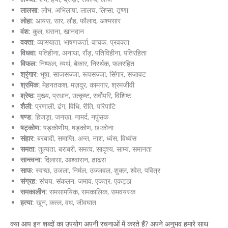
लालसा
: लोभ, अभिलाषा, लालच, लिप्सा, तृष्णा
लोहा
: आयस, सार, लौह, फौलाद, अश्मसार
वंश
: कुल, घराना, खानदान
वक्ता
: व्याख्याता, भाषणकर्ता, वाचक, प्रवक्ता
विधवा
: पतिहीना, अनाथा, राँड़, पतिविहीना, पतिरहिता
विफल
: निष्फल, व्यर्थ, बेकार, निरर्थक, फलरहित
श्रृंगार
: भूषा, साजसज्जा, रूपसज्जा, सिंगार, सजावट
श्रमिक
: मेहनतकश, मज़दूर, कामगार, श्रमजीवी
श्रेष्ठ
: मुख्य, प्रधान, उत्कृष्ट, सर्वोपरि, विशिष्ट
शैली
: प्रणाली, ढंग, विधि, रीति, परिपाटि
षण्ड
: हिजड़ा, जनखा, नामर्द, नपुंसक
षट्कोण
: षड्कोणीय, षड्कोण, छःकोना
संहार
: बरबादी, समाप्ति, अन्त, नाश, ध्वंस, विध्वंस
समता
: तुल्यता, बराबरी, समत्व, सादृश्य, साम्य, समानता
सान्त्वना
: दिलासा, आश्वासन, ढाढस
साफ
: स्वच्छ, उजला, निर्मल, उज्जवल, शुक्ल, श्वेत, पवित्र
संग्रह
: संचय, संकलन, जमाव, एकत्र, एकट्ठा
समकालीन
: समसामयिक, समकालिक, समवयस्क
हत्या
: खून, कत्ल, वध, जीवघात
क्या आप इन शब्दों का उपयोग अपनी रचनाओं में करते हैं? अपने अनुभव हमारे साथ