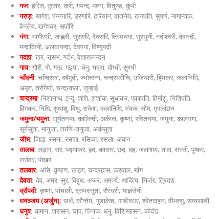
गज
: हस्ति, कुंजर, करी, गयन्द, मतंग, वितुण्ड, कुंभी
गरुड़
: खगेश, पन्नगारि, उरगारि, हरियान, वातनेय, खगपति, सुपर्ण, नागान्तक,
वैनतेय, खगेश्वर, सर्पारि
गंगा
: भागीरथी, जाह्नवी, सुरसरि, देवसरि, त्रिपथगा, सुरधुनी, नदीश्वरी, देवनदी,
मन्दाकिनी, अलकनन्दा, देवपगा, विष्णुपदी
गदहा
: खर, रासभ, गर्दभ, वैशाखनन्दन
गाय
: गौरी, गो, गऊ, गइया, धेनु, भद्रा, दोग्धी, सुरभी
चाँदनी
: चन्द्रिका, कौमुदी, ज्योत्स्ना, चन्द्रमरीचि, उजियारी, हिमकर, कलानिधि,
अमृत, तरंगिणी, चन्द्रकला, जुन्हाई
चन्द्रमा
: निशानाथ, इन्दु, शशि, शशांक, सुधाकर, एकापति, हिमांशु, निशिपति,
हिमकर, निधि, सुधांशु, विधु, राकेश, कलानिधि, मंयक, सोम, मृगलांछन
जमुना/यमुना
: सूर्यतनया, कालिन्दी, अर्कजा, कृष्णा, रवितनया, जमुना, कालगंगा,
सूर्यसुता, भानुजा, तरणि-तनूजा, अर्कसुता
जीभ
: जिह्वा, रसना, रसज्ञा, रसिका, रसला, ज़बान
तालाब
: तड़ाग, सर, प‌द्माकर, हृद, कासार, छद, दह, जलाशय, ताल, सरसी, पुष्कर,
सरोवर, पोखर
तलवार
: असि, कृपाण, खड्ग, चन्द्रहास, करवाल, खंग
देवता
: देव, अमर, सुर, विवुध, अजर, अमर्त्य, आदित्य, निर्जर, त्रिदश
द्रौपदी
: कृष्णा, पांचाली, द्रुपदसुता, सैरंध्री, याज्ञसेनी
धनञ्जय (अर्जुन)
:
पार्थ, कौन्तेय, गुडाकेश, गांडीवधर, श्वेतवाहन, वीभत्सु, सव्यसाची
धनुष
: कमान, शरासन, चाप, पिनाक, धनु, विशिखासन, कोदंड