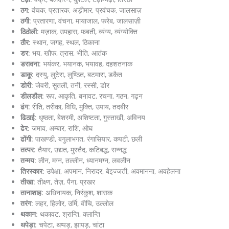
ठग
: वंचक, प्रतारक, अड़ीमार, प्रवंचक, जालसाज़
ठगी
: प्रतारणा, वंचना, मायाजाल, फरेब, जालसाज़ी
ठिठोली
: मज़ाक, उपहास, फबती, व्यंग्य, व्यंग्योक्ति
ठौर
: स्थान, जगह, स्थल, ठिकाना
डर
: भय, खौफ, त्रास, भीति, आतंक
डरावना
: भयंकर, भयानक, भयावह, दहशतनाक
डाकू
: दस्यु, लुटेरा, लुण्ठित, बटमारा, डकैत
डोरी
: जेवरी, सुतली, तनी, रस्सी, डोर
डीलडौल
: रूप, आकृति, बनावट, रचना, गठन, गढ़न
ढंग
: रीति, तरीका, विधि, मुक्ति, उपाय, तदबीर
ढिठाई
: धृष्ठता, बेशरमी, अशिष्टता, गुस्ताखी, अविनय
ढेर
: जमाव, अम्बार, राशि, ओघ
ढोंगी
: पाखण्डी, बगुलाभगत, रंगासियार, कपटी, छली
तत्पर
: तैयार, उद्यत, मुस्तैद, कटिबद्ध, सन्नद्ध
तन्मय
: लीन, मग्न, तल्लीन, ध्यानमग्न, लवलीन
तिरस्कार
: उपेक्षा, अपमान, निरादर, बेइज्जती, अवमानना, अवहेलना
तीखा
: तीक्ष्ण, तेज़, पैना, प्रखर
तानाशाह
: अधिनायक, निरंकुश, शासक
तरंग
: लहर, हिलोर, उर्मि, वीचि, उल्लोल
थकान
: थकावट, श्रान्ति, क्लान्ति
थपेड़ा
: चपेटा, थप्पड़, झापड़, चांटा