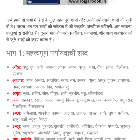
नीचे हमने दो भागों में हिंदी के कुछ महत्वपूर्ण शब्दों और उनके पर्यायवाची शब्दों की सूची
दी है। पहला भाग उन शब्दों को समेटता है जो प्रकृति, पौराणिक चरित्रों, और सामान्य
वस्तुओं से संबंधित हैं। दूसरा भाग रोजमर्रा के जीवन, भावनाओं, और अन्य अवधारणाओं
से जुड़े शब्दों को कवर करता है।
भाग 1: महत्वपूर्ण पर्यायवाची शब्द
आँख
:
चक्षु, दृग, अक्षि, अम्बक, लोचन, नयन, नेत्र, चख, दीदा, ईक्षण, विलोचन,
प्रेक्षण
आकाश
:
व्योम, अनन्त, अन्तरिक्ष, गगन, नभ, अम्बर, शून्य, अभ्र, पुष्कर, तारापथ,
नाक, आसमान, फलक, दिव, खगोल, द्यु
अमृत
: सुधा, अमिय, सोम, पीयूष, अमी, सुरभोग, मधु, जीवनोदक
आम
: सहकार, रसाल, आम्र, पियम्बु, पिकबन्धु, अमृतफल, अंब, फलश्रेष्ठ, मधुरासव,
पिकप्रिय, पिकवल्लभ
इच्छा
: अभिलाषा, आकांक्षा, कामना, लालसा, उत्कंठा, वाञ्छा, रुचि, तृष्णा, मनोरथ,
चाह, मर्जी, स्पृहा, लिप्सा
इन्द्र
: मधवा, शक्र, पुरन्दर, सुरपति, शचीपति, कौशिक, देवराज, मेघपति, सुरेन्द्र,
सुरेश, सहस्राक्ष, अमरपति, जिष्णु, पुरहुत, विबुधेश, वज्रधर
उमा (पार्वती)
: गिरिजा, अपर्णा, कुमारी, सती, गौरी, शिवा, भवानी, दुर्गा, अम्बिका,