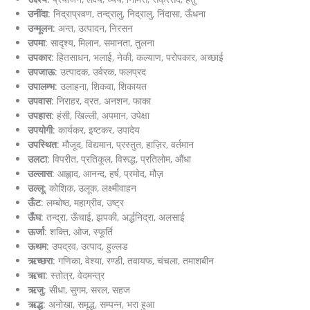
उनींदा
: निद्राप्रवण, तन्द्रालु, निद्रालु, निंदासा, ऊँधना
उन्मूलन
: अन्त, उत्पादन, निरसन
उपमा
: सादृश्य, मिलान, समानता, तुलना
उपकार
: हितसाधन, भलाई, नेकी, कल्याण, परोपकार, अच्छाई
उपजाऊ
: उत्पादक, उर्वरक, फलप्रद
उपालम्भ
: उलाहना, शिकवा, शिकायत
उपवास
: निराहर, व्रत, अनशन, फाका
उपहास
: हंसी, खिल्ली, अपमान, उपेक्षा
उपयोगी
: कार्यकर, इष्टकर, उपादेय
उपस्थित
: मौजूद, विद्यमान, प्रस्तुत, हाज़िर, वर्तमान
उलटा
: विपरीत, प्रतिकूल, विरूद्ध, प्रतिलोम, औंधा
उल्लास
: आह्लाद, आनन्द, हर्ष, प्रमोद, मौज़
उल्लू
: कोशिक, उलूक, लक्ष्मीवाहन
ऊँट
: लम्बोष्ठ, महाग्रीव, उष्ट्र
ऊँघ
: तन्द्रा, ऊँचाई, झपकी, अर्द्धनिद्रा, अलसाई
ऊर्जा
: शक्ति, ओज, स्फूर्ति
ऊथम
: उपद्रव, उत्पाद, हुल्लड
ऋच्छरा
: गणिका, वेश्या, रण्डी, तवायफ, चंचला, तमाशबीन
ऋचा
: स्तोत्र, वेदमन्त्र
ऋजु
: सीधा, सुगम, सरल, सहज
ऋद्ध
: अनोखा, समृद्ध, सम्पन्न, भरा हुआ