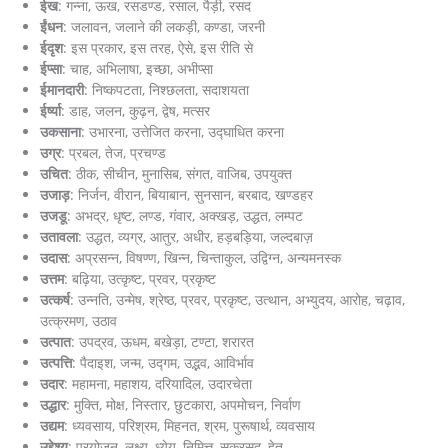
ईख
: गन्ना, ऊख, रसडण्ड, रसाल, पैड़ी, रसद
ईंधन
: जलावन, जलाने की लकड़ी, कण्डा, जरनी
ईदृश
: इस प्रकार, इस तरह, ऐसे, इस रीति से
ईप्सा
: चाह, अभिलाषा, इच्छा, अभीप्सा
ईमानदारी
: निष्कपटता, निश्छलता, सदाशयता
ईर्ष्या
: डाह, जलन, कुढ़न, द्वेष, मत्सर
उकसाना
: उभारना, उत्तेजित करना, उद्घाधित करना
उग्र
: प्रबल, तेज, प्रचण्ड
उचित
: ठीक, सीचीन, मुनासिब, संगत, वाजिब, उपयुक्त
उजाड़
: निर्जन, वीरान, बियाबान, सुनसान, बरबाद, खण्डहर
उजडू
: अभद्र, धृष्ट, लण्ड, गंवार, अक्खड़, उद्धत, लम्पट
उतावला
: उद्धत, व्यग्र, आतुर, अधीर, हड़बड़िया, जल्दबाज़
उदास
: अप्रसन्न, विषण्ण, खिन्न, चिन्ताकुल, उद्विग्न, अन्यमनस्क
उत्तम
: बढ़िया, उत्कृष्ट, प्रवर, प्रकृष्ट
उत्कर्ष
: उन्नति, उन्मेष, श्रेष्ठ, प्रवर, प्रकृष्ट, उत्थान, अभ्युदय, आरोह, चढ़ाव,
उत्क्रमण, उठाव
उत्पात
: उपद्रव, ऊधम, बखेड़ा, टण्टा, शरारत
उत्पत्ति
: पैदाइश, जन्म, उद्गम, उद्भव, आविर्भाव
उदार
: महामना, महाशय, दरियादिल, उदारचेता
उद्धार
: मुक्ति, मोक्ष, निस्तार, छुटकारा, अपमोचन, निर्वाण
उद्यम
: ध्यवसाय, परिश्रम, मिहनत, श्रम, पुरूषार्थ, व्यवसाय
उद्देश्य
: प्रयोजन, लक्ष्य, ध्येय, निमित्त, सक्रसद, हेतु