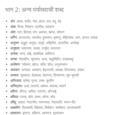
भाग 2: अन्य पर्यायवाची शब्द
अंग
: काया, शरीर, गात, बदन, तन, वपु, देह
अंक
: चिन्ह, निशान, प्रतीक, पहचान
अंश
: भाग, हिस्सा, भंग, अवयव, खण्ड, सोपान
अग्नि
: धनञजय, जातवेद, हुताशन, कृषानु, रोहिताश्व, आग, अनल, पावक
अनुपम
: अद्भुत, अनूठा, अपूर्व, अद्वितीय, अप्रतिम, अनोखा
अनुवाद
: भाषान्तर, उल्था, तर्जुमा, रूपान्तर
अनेक
: नाना, कई, एकाधिक, कतिपय
अन्धा
: नेत्रहीन, सूरदास, अन्ध, चक्षुविहीन, प्रज्ञाचक्षु
अन्वेषण
: गवेषणा, खोज, जाँच, शोध, अनुसन्धान
अपमान
: अनादर, अवमान, बेइज्जती, अवज्ञा, तिरस्कार, उपेक्षा
अप्सरा
: सुरबाला, देवबाला, देवांगना, दिव्यांगना, सुर-सुन्दरी
अभिजात
: श्रेष्ठ, पूज्य, उच्च, कुलीन
अभिप्राय
: अर्थ, तात्पर्य, आशय, मतलब, मायने
आँगन
: अँगना, अजिर, प्रांगण, अँगनाई
आँचल
: पल्ला, छोर, दामर, कोना, कोर
आँसू
: अश्रु, नेत्रनीर, नयनजल, नेत्रवारि, नयन-नीर
आकर्षण
: दिलकशी, खिंचाव, विमोहन, सम्मोहन, प्रभावकारी
आकलन
: कूतना, आँकना, आगणन, मूल्यांकन