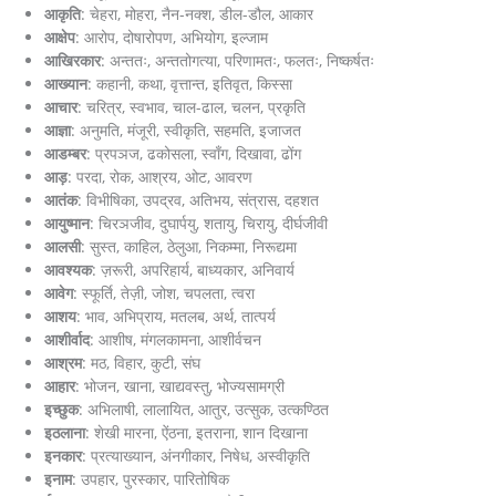
आकृति
: चेहरा, मोहरा, नैन-नक्श, डील-डौल, आकार
आक्षेप
: आरोप, दोषारोपण, अभियोग, इल्जाम
आखिरकार
: अन्ततः, अन्ततोगत्या, परिणामतः, फलतः, निष्कर्षतः
आख्यान
: कहानी, कथा, वृत्तान्त, इतिवृत, किस्सा
आचार
: चरित्र, स्वभाव, चाल-ढाल, चलन, प्रकृति
आज्ञा
: अनुमति, मंजूरी, स्वीकृति, सहमति, इजाजत
आडम्बर
: प्रपञज, ढकोसला, स्वाँग, दिखावा, ढोंग
आड़
: परदा, रोक, आश्रय, ओट, आवरण
आतंक
: विभीषिका, उपद्रव, अतिभय, संत्रास, दहशत
आयुष्मान
: चिरञजीव, दुघार्पयु, शतायु, चिरायु, दीर्घजीवी
आलसी
: सुस्त, काहिल, ठेलुआ, निकम्मा, निरूद्यमा
आवश्यक
: ज़रूरी, अपरिहार्य, बाध्यकार, अनिवार्य
आवेग
: स्फूर्ति, तेज़ी, जोश, चपलता, त्वरा
आशय
: भाव, अभिप्राय, मतलब, अर्थ, तात्पर्य
आशीर्वाद
: आशीष, मंगलकामना, आशीर्वचन
आश्रम
: मठ, विहार, कुटी, संघ
आहार
: भोजन, खाना, खाद्यवस्तु, भोज्यसामग्री
इच्छुक
: अभिलाषी, लालायित, आतुर, उत्सुक, उत्कण्ठित
इठलाना
: शेखी मारना, ऐंठना, इतराना, शान दिखाना
इनकार
: प्रत्याख्यान, अंनगीकार, निषेध, अस्वीकृति
इनाम
: उपहार, पुरस्कार, पारितोषिक