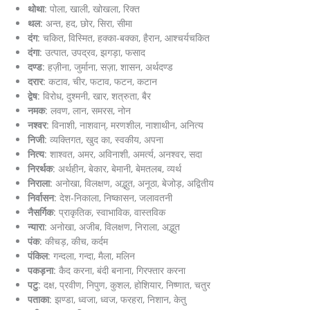
थोथा
: पोला, खाली, खोखला, रिक्त
थल
: अन्त, हद, छोर, सिरा, सीमा
दंग
: चकित, विस्मित, हक्का-बक्का, हैरान, आश्चर्यचकित
दंगा
: उत्पात, उपद्रव, झगड़ा, फसाद
दण्ड
: हज़ीना, जुर्माना, सज़ा, शासन, अर्थदण्ड
दरार
: कटाव, चीर, फटाव, फटन, कटान
द्वेष
: विरोध, दुश्मनी, खार, शत्रुता, बैर
नमक
: लवण, लान, समरस, नोन
नश्वर
: विनाशी, नाशवान्, मरणशील, नाशाथीन, अनित्य
निजी
: व्यक्तिगत, खुद का, स्वकीय, अपना
नित्य
: शाश्वत, अमर, अविनाशी, अमर्त्य, अनश्वर, सदा
निरर्थक
: अर्थहीन, बेकार, बेमानी, बेमतलब, व्यर्थ
निराला
: अनोखा, विलक्षण, अद्भुत, अनूठा, बेजोड़, अद्वितीय
निर्वासन
: देश-निकाला, निष्कासन, जलावतनी
नैसर्गिक
: प्राकृतिक, स्वाभाविक, वास्तविक
न्यारा
: अनोखा, अजीब, विलक्षण, निराला, अद्भुत
पंक
: कीचड़, कीच, कर्दम
पंकिल
: गन्दला, गन्दा, मैला, मलिन
पकड़ना
: कैद करना, बंदी बनाना, गिरफ्तार करना
पटु
: दक्ष, प्रवीण, निपुण, कुशल, होशियार, निष्णात, चतुर
पताका
: झण्डा, ध्वजा, ध्वज, फरहरा, निशान, केतु