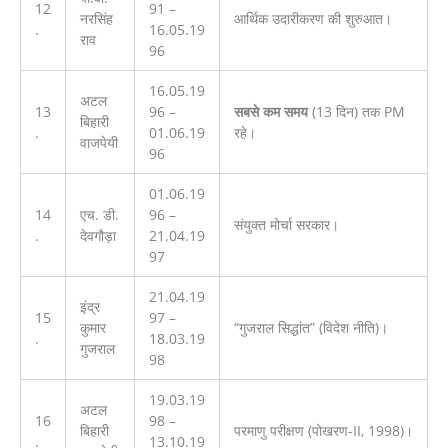
12
91 –
नरसिंह
आर्थिक उदारीकरण की शुरुआत।
.
16.05.19
राव
96
16.05.19
अटल
13
96 –
सबसे कम समय
(13 दिन) तक PM
बिहारी
.
01.06.19
रहे।
वाजपेयी
96
01.06.19
14
एच. डी.
96 –
संयुक्त मोर्चा सरकार।
.
देवगौड़ा
21.04.19
97
21.04.19
इंद्र
15
97 –
कुमार
“गुजराल सिद्धांत” (विदेश नीति)।
.
18.03.19
गुजराल
98
19.03.19
अटल
16
98 –
बिहारी
परमाणु परीक्षण (पोखरण-II, 1998)।
.
13.10.19