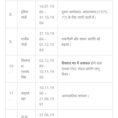
14.01.19
इंदिरा
80 –
दूसरा कार्यकाल; आपातकाल (1975-
8.
गांधी
31.10.19
77) के लिए जानी जाती हैं।
84
31.10.19
राजीव
84 –
तकनीकी और संचार क्रांति को
9.
गांधी
01.12.19
बढ़ावा।
89
विश्वना
02.12.19
विश्वास मत में असफल
होने वाले
10
थ
89 –
प्रथम PM; मंडल आयोग लागू
.
प्रताप
10.11.19
किया।
सिंह
90
10.11.19
11
चंद्रशे
90 –
अल्पकालिक सरकार।
.
खर
21.06.19
91
21.06.19
पी.वी.