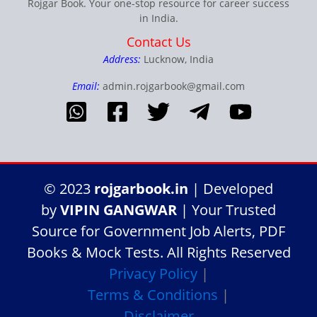
Rojgar Book. Your one-stop resource for career success
in India.
Contact Us
Address:
Lucknow, India
Email:
admin.rojgarbook@gmail.com
© 2023
rojgarbook.in
| Developed
by
VIPIN GANGWAR
| Your Trusted
Source for Government Job Alerts, PDF
Books & Mock Tests. All Rights Reserved
Privacy Policy
|
Terms & Conditions
|
Disclaimer