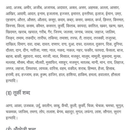
अदा, अजब, अमीर, अजीब, अजायब, अदावत, अक्ल, असर, अहमक, अल्ला, आसार,
आखिर, आदमी, आदत, इनाम, इजलास, इज्जत, इमारत, इस्तीफा, इलाज, ईमान, उम्र,
एहसान, औरत, औसत, औलाद, कसूर, कदम, कब्र, कसर, कमाल, कर्ज, क़िस्त, किस्मत,
किस्सा, किला, कसम, कीमत, कसरत, कुर्सी, किताब, कायदा, कातिल, खबर, खत्म, खत,
खिदमत, खराब, खयाल, गरीब, गैर, जिस्म, जलसा, जनाब, जवाब, जहाज, जालिम,
जिक्र, तमाम, तकदीर, तारीफ, तकिया, तमाशा, तरफ, तै, तादाद, तरक्की, तजुरबा,
दाखिल, दिमाग, दवा, दाबा, दावत, दफ्तर, दगा, दुआ, दफा, दल्लाल, दुकान, दिक, दुनिया,
दौलत, दान, दीन, नतीजा, नशा, नाल, नकद, नकल, नहर, फकीर, फायदा, फैसला, बाज,
बहस, बाकी, मुहावरा, मदद, मरजी, माल, मिसाल, मजबूर, मालूम, मामूली, मुकदमा, मुल्क,
मल्लाह, मौसम, मौका, मौलवी, मुसाफिर, मशहूर, मजमून, मतलब, मानी, मान, राय, लिहाज,
लफ्ज, लहजा, लिफाफा, लायक, वारिस, वहम, वकील, शराब, हिम्मत, हैजा, हिसाब,
हरामी, हद, हज्जाम, हक, हुक्म, हाजिर, हाल, हाशिया, हाकिम, हमला, हवालात, हौसला
इत्यादि।
(इ) तुर्की शब्द
आगा, आका, उजबक, उर्दू, कालीन, काबू, कैंची, कुली, कुर्की, चिक, चेचक, चमचा, चुगुल,
चकमक, जाजिम, तमगा, तोप, तलाश, बेगम, बहादुर, मुगल, लफंगा, लाश, सौगात, सुराग
इत्यादि।
(ई) अँगरेजी शब्द