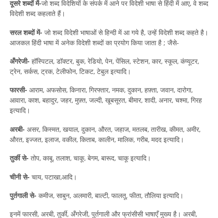
दूसरे शब्दों में-
जो शब्द विदेशियों के संपर्क में आने पर विदेशी भाषा से हिंदी में आए, वे शब्द
विदेशी शब्द कहलाते हैं।
सरल शब्दों में-
जो शब्द विदेशी भाषाओं से हिन्दी में आ गये है, उन्हें विदेशी शब्द कहते है।
आजकल हिंदी भाषा में अनेक विदेशी शब्दों का प्रयोग किया जाता है ; जैसे-
अँगरेजी-
हॉस्पिटल, डॉक्टर, बुक, रेडियो, पेन, पेंसिल, स्टेशन, कार, स्कूल, कंप्यूटर,
ट्रेन, सर्कस, ट्रक, टेलीफोन, टिकट, टेबुल इत्यादि।
फारसी-
आराम, अफसोस, किनारा, गिरफ्तार, नमक, दुकान, हफ़्ता, जवान, दारोगा,
आवारा, काश, बहादुर, जहर, मुफ़्त, जल्दी, खूबसूरत, बीमार, शादी, अनार, चश्मा, गिरह
इत्यादि।
अरबी-
असर, किस्मत, खयाल, दुकान, औरत, जहाज, मतलब, तारीख, कीमत, अमीर,
औरत, इज्जत, इलाज, वकील, किताब, कालीन, मालिक, गरीब, मदद इत्यादि।
तुर्की से-
तोप, काबू, तलाश, चाकू, बेगम, बारूद, चाकू इत्यादि।
चीनी से-
चाय, पटाखा,आदि।
पुर्तगाली से-
कमीज, साबुन, अलमारी, बाल्टी, फालतू, फीता, तौलिया इत्यादि।
इनमें फारसी, अरबी, तुर्की, अँगरेजी, पुर्तगाली और फ्रांसीसी भाषाएँ मुख्य है। अरबी,