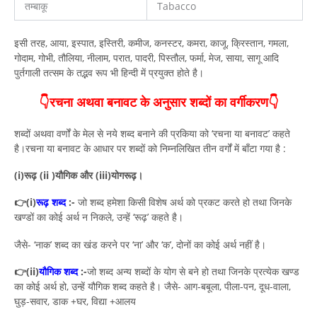
तम्बाकू
Tabacco
इसी तरह, आया, इस्पात, इस्तिरी, कमीज, कनस्टर, कमरा, काजू, क्रिस्तान, गमला,
गोदाम, गोभी, तौलिया, नीलाम, परात, पादरी, पिस्तौल, फर्मा, मेज, साया, सागू आदि
पुर्तगाली तत्सम के तद्भव रूप भी हिन्दी में प्रयुक्त होते है।
👇रचना अथवा बनावट के अनुसार शब्दों का वर्गीकरण👇
शब्दों अथवा वर्णों के मेल से नये शब्द बनाने की प्रकिया को ‘रचना या बनावट’ कहते
है।रचना या बनावट के आधार पर शब्दों को निम्नलिखित तीन वर्गों में बाँटा गया है :
(i)रूढ़ (ii )यौगिक और (iii)योगरूढ़।
👉(i)
रूढ़ शब्द
:-
जो शब्द हमेशा किसी विशेष अर्थ को प्रकट करते हो तथा जिनके
खण्डों का कोई अर्थ न निकले, उन्हें ‘रूढ़’ कहते है।
जैसे- ‘नाक’ शब्द का खंड करने पर ‘ना’ और ‘क’, दोनों का कोई अर्थ नहीं है।
👉(ii)
यौगिक शब्द
:-
जो शब्द अन्य शब्दों के योग से बने हो तथा जिनके प्रत्येक खण्ड
का कोई अर्थ हो, उन्हें यौगिक शब्द कहते है। जैसे- आग-बबूला, पीला-पन, दूध-वाला,
घुड़-सवार, डाक +घर, विद्या +आलय