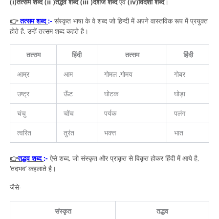
(i)तत्सम शब्द
(ii )तद्भव शब्द
(iii )देशज शब्द
एवं
(iv)विदेशी शब्द
।
👉
तत्सम शब्द
:-
संस्कृत भाषा के वे शब्द जो हिन्दी में अपने वास्तविक रूप में प्रयुक्त
होते है, उन्हें तत्सम शब्द कहते है।
तत्सम
हिंदी
तत्सम
हिंदी
आम्र
आम
गोमल ,गोमय
गोबर
उष्ट्र
ऊॅंट
घोटक
घोड़ा
चंचु
चोंच
पर्यक
पलंग
त्वरित
तुरंत
भक्त्त
भात
👉
तद्धव शब्द
:-
ऐसे शब्द, जो संस्कृत और प्राकृत से विकृत होकर हिंदी में आये है,
‘तदभव’ कहलाते है।
जैसे-
संस्कृत
तद्धव