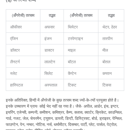
(अँगरेजी) तत्सम
तद्भव
(अँगरेजी) तत्सम
तद्भव
ऑफीसर
अफसर
थियेटर
थेटर, ठेठर
एंजिन
इंजन
टरपेण्टाइन
तारपीन
डॉक्टर
डाक्टर
माइल
मील
लैनटर्न
लालटेन
बॉटल
बोतल
स्लेट
सिलेट
कैप्टेन
कप्तान
हास्पिटल
अस्पताल
टिकट
टिकस
इनके अतिरिक्त, हिन्दी में अँगरेजी के कुछ तत्सम शब्द ज्यों-के-त्यों प्रयुक्त होते है।
इनके उच्चारण में प्रायः कोई भेद नहीं रह गया है। जैसे- अपील, आर्डर, इंच, इण्टर,
इयरिंग, एजेन्सी, कम्पनी, कमीशन, कमिश्रर, कैम्प, क्लास, क्वार्टर, क्रिकेट, काउन्सिल,
गार्ड, गजट, जेल, चेयरमैन, ट्यूशन, डायरी, डिप्टी, डिस्ट्रिक्ट, बोर्ड, ड्राइवर, पेन्सिल,
फाउण्टेन, पेन, नम्बर, नोटिस, नर्स, थर्मामीटर, दिसम्बर, पार्टी, प्लेट, पार्सल, पेट्रोल,