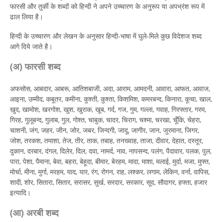
फारसी और तुर्की के शब्दों को हिन्दी ने अपने उच्चारण के अनुरूप या अपभ्रंश रूप में
ढाल लिया है।
हिन्दी के उच्चारण और लेखन के अनुसार हिन्दी-भाषा में घुले-मिले कुछ विदेशज शब्द
आगे दिये जाते है।
(अ) फारसी शब्द
अफसोस, आबदार, आबरू, आतिशबाजी, अदा, आराम, आमदनी, आवारा, आफत, आवाज,
आइना, उम्मीद, कबूतर, कमीना, कुश्ती, कुश्ता, किशमिश, कमरबन्द, किनारा, कूचा, खाल,
खुद, खामोश, खरगोश, खुश, खुराक, खूब, गर्द, गज, गुम, गल्ला, गवाह, गिरफ्तार, गरम,
गिरह, गुलूबन्द, गुलाब, गुल, गोश्त, चाबुक, चादर, चिराग, चश्मा, चरखा, चूँकि, चेहरा,
चाशनी, जंग, जहर, जीन, जोर, जबर, जिन्दगी, जादू, जागीर, जान, जुरमाना, जिगर,
जोश, तरकश, तमाशा, तेज, तीर, ताक, तबाह, तनख्वाह, ताजा, दीवार, देहात, दस्तूर,
दुकान, दरबार, दंगल, दिलेर, दिल, दवा, नामर्द, नाव, नापसन्द, पलंग, पैदावार, पलक, पुल,
पारा, पेशा, पैमाना, बेवा, बहरा, बेहूदा, बीमार, बेरहम, मादा, माशा, मलाई, मुर्दा, मजा, मुफ्त,
मोर्चा, मीना, मुर्गा, मरहम, याद, यार, रंग, रोगन, राह, लश्कर, लगाम, लेकिन, वर्ना, वापिस,
शादी, शोर, सितारा, सितार, सरासर, सुर्ख, सरदार, सरकार, सूद, सौदागर, हफ्ता, हजार
इत्यादि।
(आ) अरबी शब्द