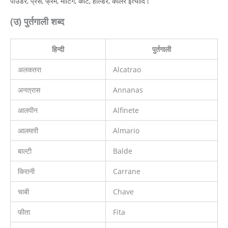
पाउडर, प्रेस, फ्रेम, मीटिंग, कोर्ट, होल्डर, कॉलर इत्यादि।
(उ) पुर्तगाली शब्द
हिन्दी
पुर्तगाली
अलकतरा
Alcatrao
अनत्रास
Annanas
आलपीन
Alfinete
आलमारी
Almario
बाल्टी
Balde
किरानी
Carrane
चाबी
Chave
फीता
Fita