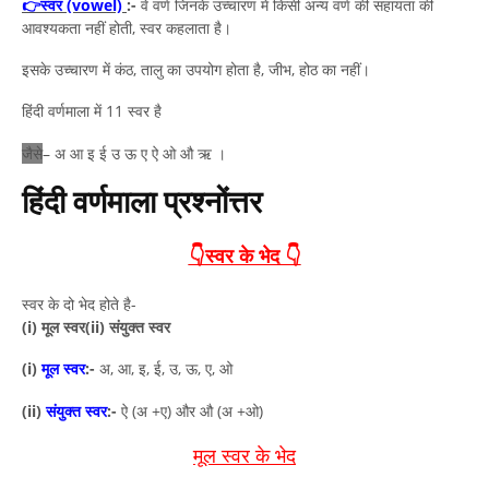
👉
स्वर (vowel)
:-
वे वर्ण जिनके उच्चारण में किसी अन्य वर्ण की सहायता की
आवश्यकता नहीं होती, स्वर कहलाता है।
इसके उच्चारण में कंठ, तालु का उपयोग होता है, जीभ, होठ का नहीं।
हिंदी वर्णमाला में 11 स्वर है
जैसे
– अ आ इ ई उ ऊ ए ऐ ओ औ ऋ ।
हिंदी वर्णमाला प्रश्नोंत्तर
👇स्वर के भेद 👇
स्वर के दो भेद होते है-
(i) मूल स्वर
(ii) संयुक्त स्वर
(i)
मूल स्वर
:-
अ, आ, इ, ई, उ, ऊ, ए, ओ
(ii)
संयुक्त स्वर
:-
ऐ (अ +ए) और औ (अ +ओ)
मूल स्वर के भेद