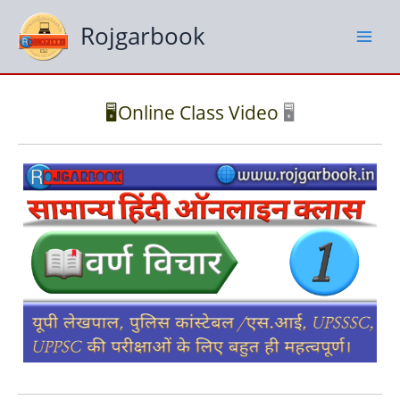
Skip
to
Rojgarbook
content
🖥️Online Class Video
🖥️