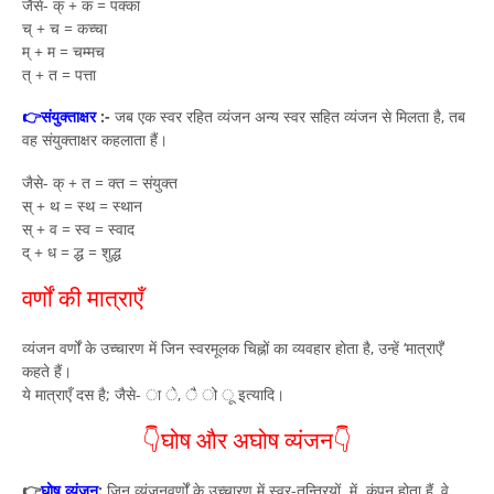
जैसे- क् + क = पक्का
च् + च = कच्चा
म् + म = चम्मच
त् + त = पत्ता
👉संयुक्ताक्षर
:-
जब एक स्वर रहित व्यंजन अन्य स्वर सहित व्यंजन से मिलता है, तब
वह संयुक्ताक्षर कहलाता हैं।
जैसे- क् + त = क्त = संयुक्त
स् + थ = स्थ = स्थान
स् + व = स्व = स्वाद
द् + ध = द्ध = शुद्ध
वर्णों की मात्राएँ
व्यंजन वर्णों के उच्चारण में जिन स्वरमूलक चिह्नों का व्यवहार होता है, उन्हें ‘मात्राएँ’
कहते हैं।
ये मात्राएँ दस है; जैसे- ा े, ै ो ू इत्यादि।
👇घोष और अघोष व्यंजन👇
👉
घोष व्यंजन
:
जिन व्यंजनवर्णों के उच्चारण में स्वर-तन्त्रियों में कंपन होता हैं, वे