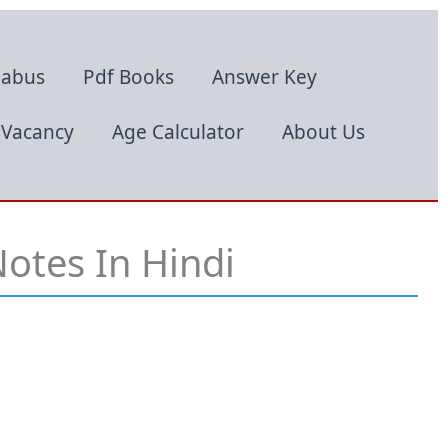
labus
Pdf Books
Answer Key
Vacancy
Age Calculator
About Us
 Notes In Hindi