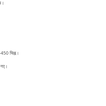
ाथ।
450 चिह्न।
ाए गए।