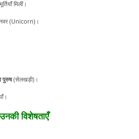
तियाँ मिलीं।
 जानवर (Unicorn)।
ा पुरुष
(सेलखड़ी)।
याँ।
 उनकी विशेषताएँ