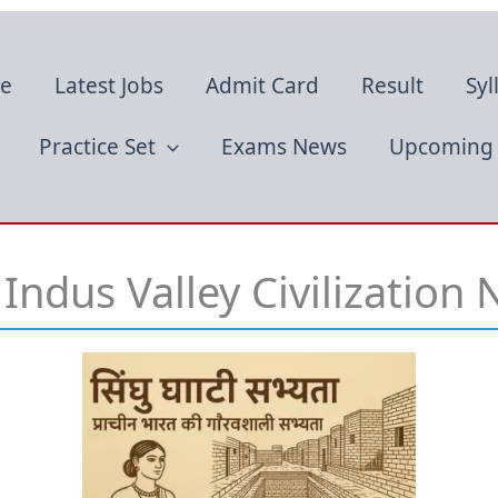
e
Latest Jobs
Admit Card
Result
Syl
Practice Set
Exams News
Upcoming 
यता Indus Valley Civilization