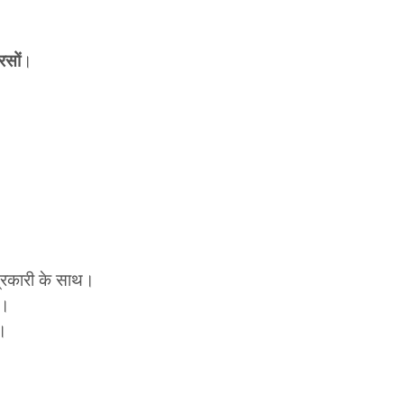
रसों
।
ित्रकारी के साथ।
े।
थ।