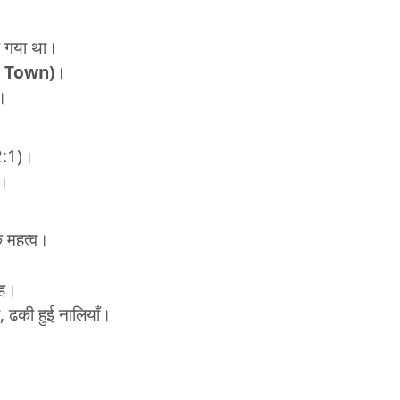
ा गया था।
r Town)
।
।
2:1)।
ं।
क महत्व।
ाह।
, ढकी हुई नालियाँ।