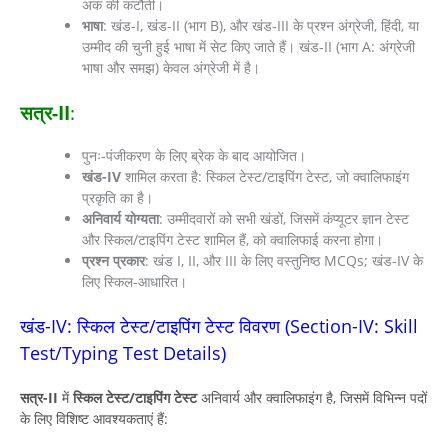
अंक की कटौती।
भाषा
: खंड-I, खंड-II (भाग B), और खंड-III के प्रश्न अंग्रेजी, हिंदी, या
उम्मीद की चुनी हुई भाषा में सेट किए जाते हैं। खंड-II (भाग A: अंग्रेजी
भाषा और समझ) केवल अंग्रेजी में है।
सत्र-II
:
पुनः-पंजीकरण के लिए ब्रेक के बाद आयोजित।
खंड-IV
शामिल करता है: स्किल टेस्ट/टाइपिंग टेस्ट, जो क्वालिफाइंग
प्रकृति का है।
अनिवार्य योग्यता
: उम्मीदवारों को सभी खंडों, जिसमें कंप्यूटर ज्ञान टेस्ट
और स्किल/टाइपिंग टेस्ट शामिल हैं, को क्वालिफाई करना होगा।
प्रश्न प्रकार
: खंड I, II, और III के लिए वस्तुनिष्ठ MCQs; खंड-IV के
लिए स्किल-आधारित।
खंड-IV: स्किल टेस्ट/टाइपिंग टेस्ट विवरण (Section-IV: Skill
Test/Typing Test Details)
सत्र-II
में
स्किल टेस्ट/टाइपिंग टेस्ट
अनिवार्य और क्वालिफाइंग है, जिसमें विभिन्न पदों
के लिए विशिष्ट आवश्यकताएं हैं: