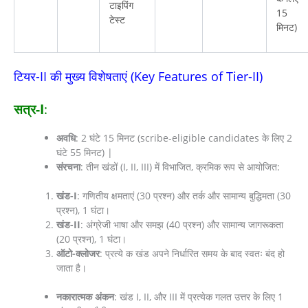
टाइपिंग
15
टेस्ट
मिनट)
टियर-II की मुख्य विशेषताएं (Key Features of Tier-II)
सत्र-I
:
अवधि
: 2 घंटे 15 मिनट (scribe-eligible candidates के लिए 2
घंटे 55 मिनट) |
संरचना
: तीन खंडों (I, II, III) में विभाजित, क्रमिक रूप से आयोजित:
खंड-I
: गणितीय क्षमताएं (30 प्रश्न) और तर्क और सामान्य बुद्धिमता (30
प्रश्न), 1 घंटा।
खंड-II
: अंग्रेजी भाषा और समझ (40 प्रश्न) और सामान्य जागरूकता
(20 प्रश्न), 1 घंटा।
ऑटो-क्लोजर
: प्रत्ये क खंड अपने निर्धारित समय के बाद स्वतः बंद हो
जाता है।
नकारात्मक अंकन
: खंड I, II, और III में प्रत्येक गलत उत्तर के लिए 1