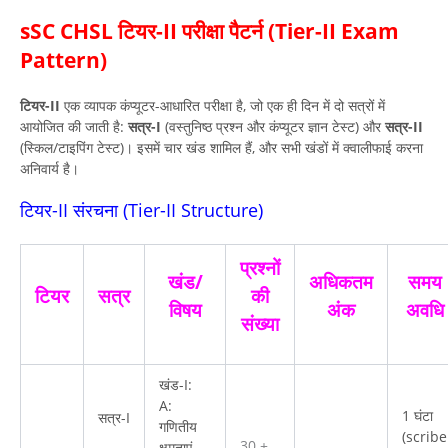
sSC CHSL टियर-II परीक्षा पैटर्न (Tier-II Exam
Pattern)
टियर-II
एक व्यापक कंप्यूटर-आधारित परीक्षा है, जो एक ही दिन में दो सत्रों में
आयोजित की जाती है:
सत्र-I
(वस्तुनिष्ठ प्रश्न और कंप्यूटर ज्ञान टेस्ट) और
सत्र-II
(स्किल/टाइपिंग टेस्ट)। इसमें चार खंड शामिल हैं, और सभी खंडों में क्वालीफाई करना
अनिवार्य है।
टियर-II संरचना (Tier-II Structure)
प्रश्नों
खंड/
अधिकतम
समय
टियर
सत्र
की
विषय
अंक
अवधि
संख्या
खंड-I:
A:
1 घंटा
सत्र-I
गणितीय
(scribe
30 +
क्षमताएं