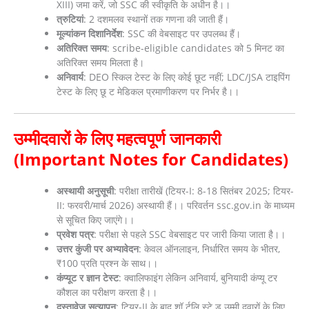
XIII) जमा करें, जो SSC की स्वीकृति के अधीन है।।
त्रुटियां
: 2 दशमलव स्थानों तक गणना की जाती हैं।
मूल्यांकन दिशानिर्देश
: SSC की वेबसाइट पर उपलब्ध हैं।
अतिरिक्त समय
: scribe-eligible candidates को 5 मिनट का
अतिरिक्त समय मिलता है।
अनिवार्य
: DEO स्किल टेस्ट के लिए कोई छूट नहीं; LDC/JSA टाइपिंग
टेस्ट के लिए छू ट मेडिकल प्रमाणीकरण पर निर्भर है।।
उम्मीदवारों के लिए महत्वपूर्ण जानकारी
(Important Notes for Candidates)
अस्थायी अनुसूची
: परीक्षा तारीखें (टियर-I: 8-18 सितंबर 2025; टियर-
II: फरवरी/मार्च 2026) अस्थायी हैं।। परिवर्तन ssc.gov.in के माध्यम
से सूचित किए जाएंगे।।
प्रवेश पत्र
: परीक्षा से पहले SSC वेबसाइट पर जारी किया जाता है।।
उत्तर कुंजी पर अभ्यावेदन
: केवल ऑनलाइन, निर्धारित समय के भीतर,
₹100 प्रति प्रश्न के साथ।।
कंप्यूट र ज्ञान टेस्ट
: क्वालिफाइंग लेकिन अनिवार्य, बुनियादी कंप्यू टर
कौशल का परीक्षण करता है।।
दस्तावेज़ सत्यापन
: टियर-II के बाद शॉ र्टलि स्टे ड उम्मी दवारों के लिए