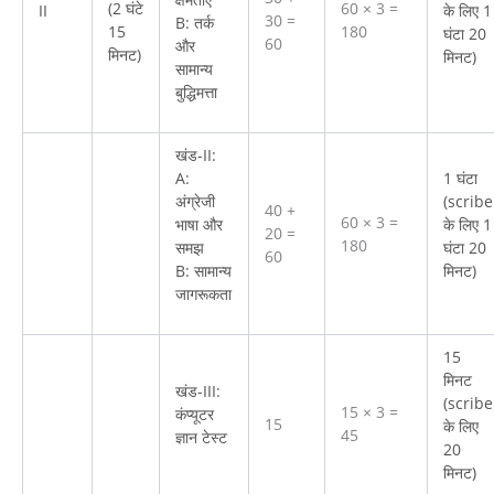
60 × 3 =
(2 घंटे
II
के लिए 1
30 =
B: तर्क
180
15
घंटा 20
60
और
मिनट)
मिनट)
सामान्य
बुद्धिमत्ता
खंड-II:
A:
1 घंटा
अंग्रेजी
(scribe
40 +
60 × 3 =
भाषा और
के लिए 1
20 =
180
समझ
घंटा 20
60
B: सामान्य
मिनट)
जागरूकता
15
मिनट
खंड-III:
(scribe
15 × 3 =
कंप्यूटर
15
के लिए
45
ज्ञान टेस्ट
20
मिनट)