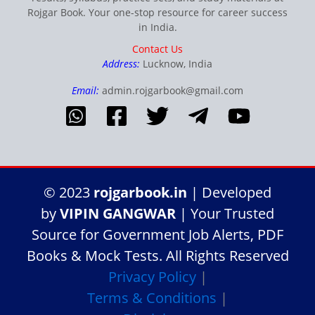
Rojgar Book. Your one-stop resource for career success
in India.
Contact Us
Address:
Lucknow, India
Email:
admin.rojgarbook@gmail.com
© 2023
rojgarbook.in
| Developed
by
VIPIN GANGWAR
| Your Trusted
Source for Government Job Alerts, PDF
Books & Mock Tests. All Rights Reserved
Privacy Policy
|
Terms & Conditions
|