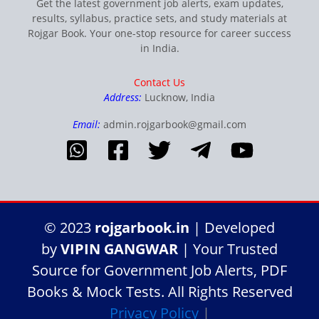
Get the latest government job alerts, exam updates,
results, syllabus, practice sets, and study materials at
Rojgar Book. Your one-stop resource for career success
in India.
Contact Us
Address:
Lucknow, India
Email:
admin.rojgarbook@gmail.com
© 2023
rojgarbook.in
| Developed
by
VIPIN GANGWAR
| Your Trusted
Source for Government Job Alerts, PDF
Books & Mock Tests. All Rights Reserved
Privacy Policy
|