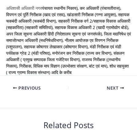
अधिशासी अधिकारी नगर
पंचायत स्थानीय निकाय), कर अधिकारी (पंचायतीराज),
विपणन
एवं पूर्ति निरीक्षक (खाद एवं रसद), खांडसारी निरीक्षक (गन्ना आयुक्त), सहायक
चकबंदी अधिकारी (चकबंदी विभाग), सहकारी निरीक्षक वर्ग 2/
सहायक विकास अधिकारी
(सहकारिता) (सहकारी समितियां), सहायक विकास अधिकारी 2 (खादी ग्रामोद्योग बोर्ड),
अपर जिला सूचना अधिकारी हिंदी (निदेशालय सूचना एवं जनसंपर्क), जिला मद्यनिषेध एवं
समाजोत्थान अधिकारी (मधनिषेध
विभाग), नीलाम आयोजक एव
विपणन निरीक्षक
(पशुपालन), सहायक कोषागार लेखाकार (कोषागार विभाग),
मंडी निरीक्षक एवं मंडी
पर्यवेक्षक ग्रेड 2 (मंडी परिषद), मनोरंजन कर निरीक्षक (राज्य कर विभाग), संकलन
अधिकारी ( प्रमुख सम्पादक जिला गजेटियर विभाग), राजस्व निरीक्षक ((स्थानीय
निकाय), निरीक्षक, विधिक माप विज्ञान (उपभोक्ता संरक्षण, बांट एवं माप), शोध सहयुक्त
( राज्य ग्राम्य विकास संस्थान) आदि के करीब
PREVIOUS
NEXT
Related Posts