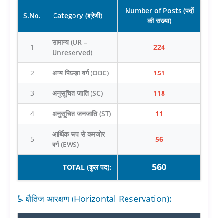
Number of Posts (पदों
S.No.
Category (श्रेणी)
की संख्या)
सामान्य (UR –
1
224
Unreserved)
2
अन्य पिछड़ा वर्ग (OBC)
151
3
अनुसूचित जाति (SC)
118
4
अनुसूचित जनजाति (ST)
11
आर्थिक रूप से कमजोर
5
56
वर्ग (EWS)
560
TOTAL (कुल पद):
♿ क्षैतिज आरक्षण (Horizontal Reservation):