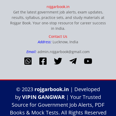
rojgarbook.in
Get the latest government job alerts, exam updates,
results, syllabus, practice sets, and study materials at
Rojgar Book. Your one-stop resource for career success
in India.
Contact Us
Address:
Lucknow, India
Email:
admin.rojgarbook@gmail.com
© 2023
rojgarbook.in
| Developed
by
VIPIN GANGWAR
| Your Trusted
Source for Government Job Alerts, PDF
Books & Mock Tests. All Rights Reserved