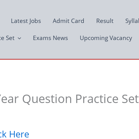
Latest Jobs
Admit Card
Result
Syll
ce Set
Exams News
Upcoming Vacancy
ar Question Practice Set
ick Here