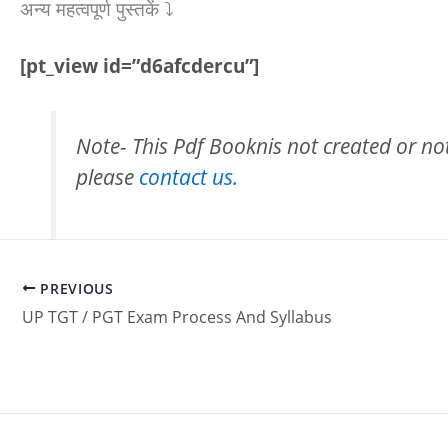
अन्य महत्वपूर्ण पुस्तकें ⤵️
[pt_view id=”d6afcdercu”]
Note- This Pdf Booknis not created or not 
please
contact us.
PREVIOUS
UP TGT / PGT Exam Process And Syllabus