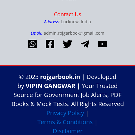
Contact Us
Address:
Lucknow, India
Email:
admin.rojgarbook@gmail.com
© 2023
rojgarbook.in
| Developed
by
VIPIN GANGWAR
| Your Trusted
Source for Government Job Alerts, PDF
Books & Mock Tests. All Rights Reserved
Privacy Policy
|
Terms & Conditions
|
Disclaimer