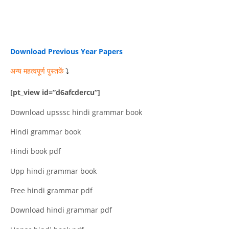
Uppsc hindi book pdf
Free hindi grammar pdf
Download Previous Year Papers
अन्य महत्वपूर्ण पुस्तकें
⤵️
[pt_view id=”d6afcdercu”]
Download upsssc hindi grammar book
Hindi grammar book
Hindi book pdf
Upp hindi grammar book
Free hindi grammar pdf
Download hindi grammar pdf