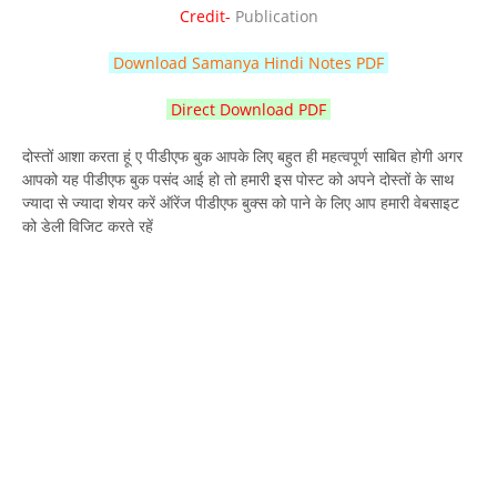
Credit-
Publication
Download Samanya Hindi Notes PDF
Direct Download PDF
दोस्तों आशा करता हूं ए पीडीएफ बुक आपके लिए बहुत ही महत्वपूर्ण साबित होगी अगर
आपको यह पीडीएफ बुक पसंद आई हो तो हमारी इस पोस्ट को अपने दोस्तों के साथ
ज्यादा से ज्यादा शेयर करें ऑरेंज पीडीएफ बुक्स को पाने के लिए आप हमारी वेबसाइट
को डेली विजिट करते रहें
Download upsssc hindi grammar book
Hindi grammar book
Hindi book pdf
Upp hindi grammar book
Free hindi grammar pdf
Download hindi grammar pdf