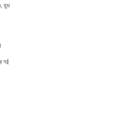
), दूध
ी
वह गई