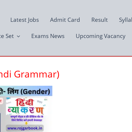
Latest Jobs
Admit Card
Result
Syll
ce Set
Exams News
Upcoming Vacancy
 Hindi Grammar)