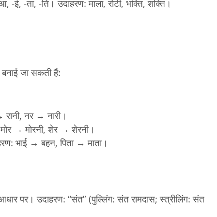
से -आ, -ई, -ता, -ति। उदाहरण: माला, रोटी, भक्ति, शक्ति।
।
रीत बनाई जा सकती हैं:
ा → रानी, नर → नारी।
: मोर → मोरनी, शेर → शेरनी।
। उदाहरण: भाई → बहन, पिता → माता।
्भ के आधार पर। उदाहरण: “संत” (पुल्लिंग: संत रामदास; स्त्रीलिंग: संत