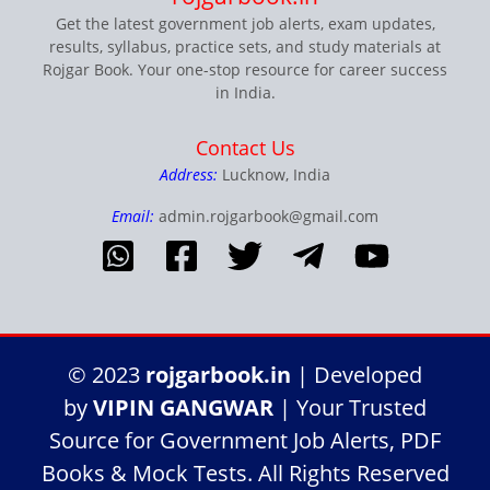
Get the latest government job alerts, exam updates,
results, syllabus, practice sets, and study materials at
Rojgar Book. Your one-stop resource for career success
in India.
Contact Us
Address:
Lucknow, India
Email:
admin.rojgarbook@gmail.com
© 2023
rojgarbook.in
| Developed
by
VIPIN GANGWAR
| Your Trusted
Source for Government Job Alerts, PDF
Books & Mock Tests. All Rights Reserved