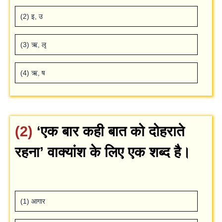
(2) इ, उ
(3) ऋ, लृ
(4) ऋ, ष
(2)
‘एक बार कही बात को दोहराते
रहना’ वाक्‍यांश के लिए एक शब्‍द है।
(1) आगार