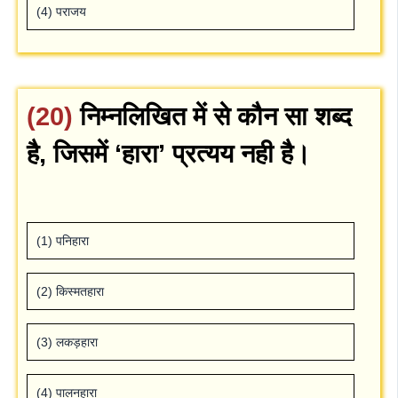
(4) पराजय
(20)
निम्‍नलिखित में से कौन सा शब्‍द
है, जिसमें ‘हारा’ प्रत्‍यय नही है।
(1) पनिहारा
(2) किस्‍मतहारा
(3) लकड़हारा
(4) पालनहारा