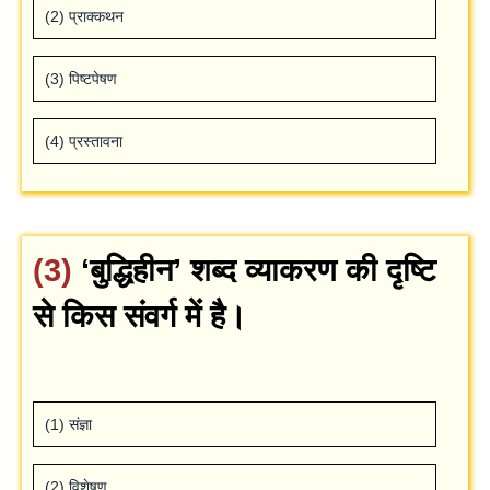
(2) प्राक्‍कथन
(3) पिष्‍टपेषण
(4) प्रस्‍तावना
(3)
‘बुद्धिहीन’ शब्‍द व्‍याकरण की दृष्टि
से किस संवर्ग में है।
(1) संज्ञा
(2) विशेषण