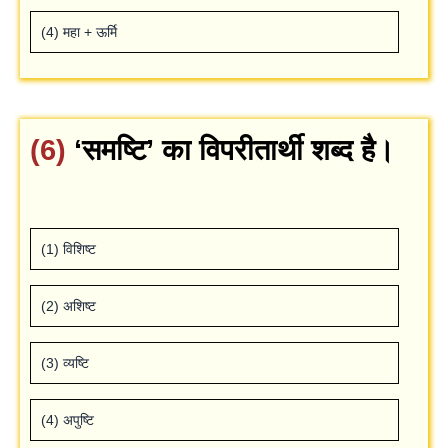
(4) महा + ऊर्मि
(6)
‘समष्टि’ का विपरीतार्थी शब्‍द है।
(1) विशिष्‍ट
(2) अशिष्‍ट
(3) व्‍यष्टि
(4) अपुष्टि