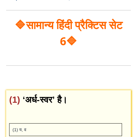
🔷सामान्य हिंदी प्रैक्टिस सेट
6🔷
(1)
‘अर्ध-स्‍वर’ है।
(1) य, व