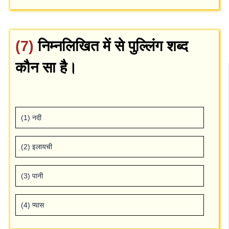
(7)
निम्‍नलिखित में से पुल्लिंग शब्‍द
कौन सा है।
(1) नदी
(2) इलायची
(3) पानी
(4) प्‍यास