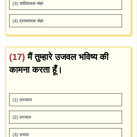
(3) जातिवाचक संज्ञा
(4) द्रव्‍यवाचक संज्ञा
(17)
मैं तुम्‍हारे उजवल भविष्‍य की
कामना करता हूँ।
(1) उज्‍जवल
(2) उज्‍ज्‍वल
(3) उज्‍वल