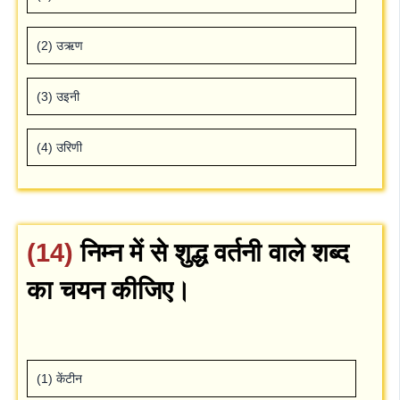
(2) उऋण
(3) उइनी
(4) उरिणी
(14)
निम्‍न में से शुद्ध वर्तनी वाले शब्‍द
का चयन कीजिए।
(1) केंटीन