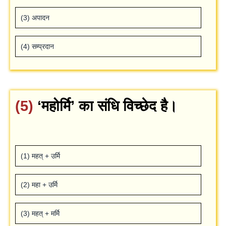
(3) अपादन
(4) सम्‍प्रदान
(5)
‘महोर्मि’ का संधि विच्‍छेद है।
(1) महत् + उर्मि
(2) महा + उर्मि
(3) महत् + मर्मि